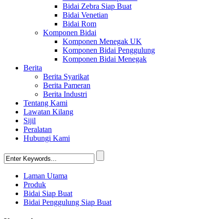
Bidai Zebra Siap Buat
Bidai Venetian
Bidai Rom
Komponen Bidai
Komponen Menegak UK
Komponen Bidai Penggulung
Komponen Bidai Menegak
Berita
Berita Syarikat
Berita Pameran
Berita Industri
Tentang Kami
Lawatan Kilang
Sijil
Peralatan
Hubungi Kami
Laman Utama
Produk
Bidai Siap Buat
Bidai Penggulung Siap Buat