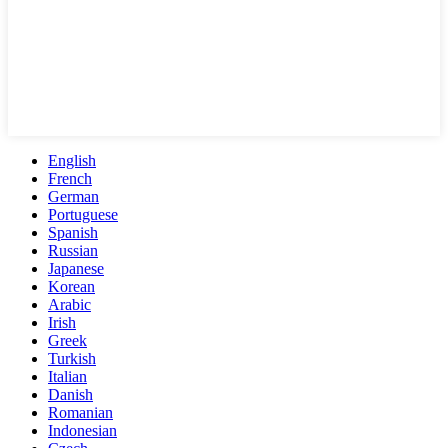
English
French
German
Portuguese
Spanish
Russian
Japanese
Korean
Arabic
Irish
Greek
Turkish
Italian
Danish
Romanian
Indonesian