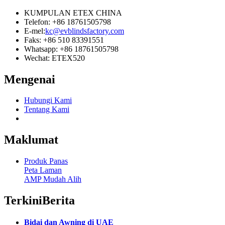
KUMPULAN ETEX CHINA
Telefon: +86 18761505798
E-mel:
kc@evblindsfactory.com
Faks: +86 510 83391551
Whatsapp: +86 18761505798
Wechat: ETEX520
Mengenai
Hubungi Kami
Tentang Kami
Maklumat
Produk Panas
Peta Laman
AMP Mudah Alih
Terkini
Berita
Bidai dan Awning di UAE