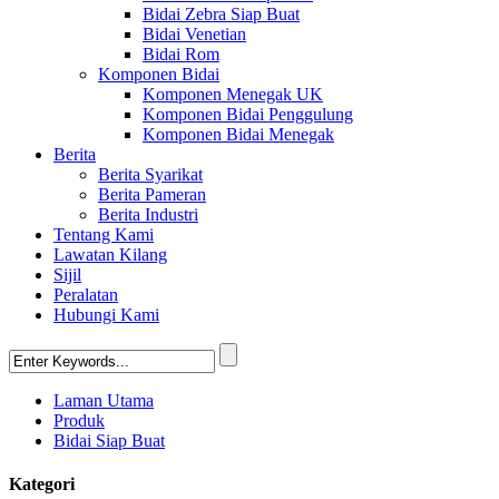
Bidai Zebra Siap Buat
Bidai Venetian
Bidai Rom
Komponen Bidai
Komponen Menegak UK
Komponen Bidai Penggulung
Komponen Bidai Menegak
Berita
Berita Syarikat
Berita Pameran
Berita Industri
Tentang Kami
Lawatan Kilang
Sijil
Peralatan
Hubungi Kami
Laman Utama
Produk
Bidai Siap Buat
Kategori