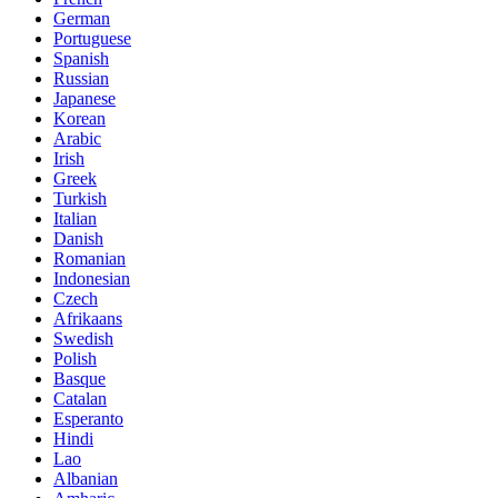
German
Portuguese
Spanish
Russian
Japanese
Korean
Arabic
Irish
Greek
Turkish
Italian
Danish
Romanian
Indonesian
Czech
Afrikaans
Swedish
Polish
Basque
Catalan
Esperanto
Hindi
Lao
Albanian