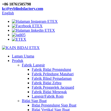
+86 18761505798
kc@evblindsfactory.com
English
Laman Utama
Produk
Fabrik Langsir
Fabrik Bidai Penggulung
Fabrik Pelindung Matahari
Fabrik Blind Pemadaman
Fabrik Bidai Zebra
Fabrik Penggelek Jacquard
Fabrik Bidai Menegak
Langsir/Fabrik Rom
Bidai Siap Buat
Bidai Penggulung Siap Buat
Bidai Vertikal Siap Buat