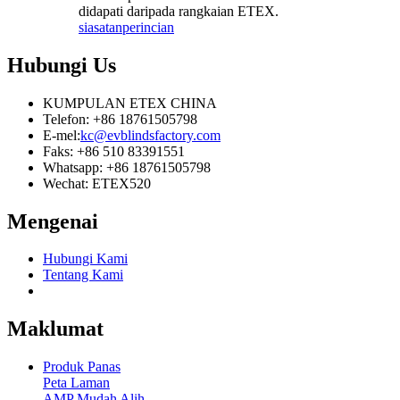
didapati daripada rangkaian ETEX.
siasatan
perincian
Hubungi
Us
KUMPULAN ETEX CHINA
Telefon: +86 18761505798
E-mel:
kc@evblindsfactory.com
Faks: +86 510 83391551
Whatsapp: +86 18761505798
Wechat: ETEX520
Mengenai
Hubungi Kami
Tentang Kami
Maklumat
Produk Panas
Peta Laman
AMP Mudah Alih