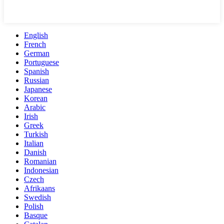
English
French
German
Portuguese
Spanish
Russian
Japanese
Korean
Arabic
Irish
Greek
Turkish
Italian
Danish
Romanian
Indonesian
Czech
Afrikaans
Swedish
Polish
Basque