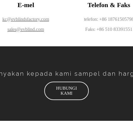
E-mel
Telefon & Faks
kc@evblindsfactory.com
telefon: +86 1876150579
sales@evblind.com
Faks: +86 510 83391551
nyakan kepada kami sampel dan har
HUBUNGI
KAMI