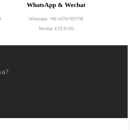
WhatsApp & Wechat
8
Whatsapp: +86 18761505798
Wechat: ETEX520
ga?