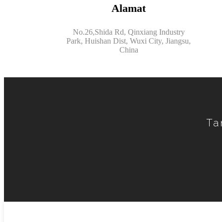
Alamat
No.26,Shida Rd, Qinxiang Industry
Park, Huishan Dist, Wuxi City, Jiangsu,
China
Ta