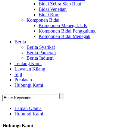
Bidai Zebra Siap Buat
Bidai Venetian
Bidai Rom
Komponen Bidai
Komponen Menegak UK
Komponen Bidai Penggulung
Komponen Bidai Menegak
Berita
Berita Syarikat
Berita Pameran
Berita Industri
Tentang Kami
Lawatan Kilang
Sijil
Peralatan
Hubungi Kami
Laman Utama
Hubungi Kami
Hubungi Kami