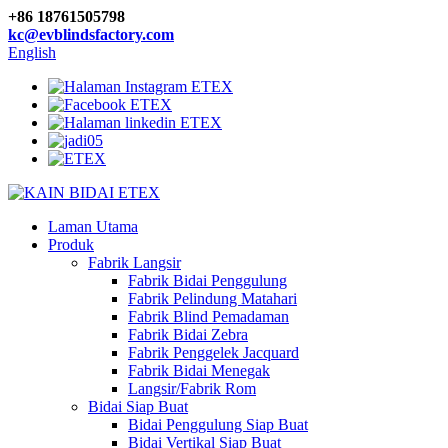
+86 18761505798
kc@evblindsfactory.com
English
Laman Utama
Produk
Fabrik Langsir
Fabrik Bidai Penggulung
Fabrik Pelindung Matahari
Fabrik Blind Pemadaman
Fabrik Bidai Zebra
Fabrik Penggelek Jacquard
Fabrik Bidai Menegak
Langsir/Fabrik Rom
Bidai Siap Buat
Bidai Penggulung Siap Buat
Bidai Vertikal Siap Buat