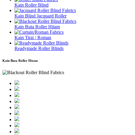
Kain Roller Blind
Kain Blind Jacquard Roller
Kain Buta Roller Hitam
Kain Tirai / Roman
Readymade Roller Blinds
Kain Buta Roller Hitam