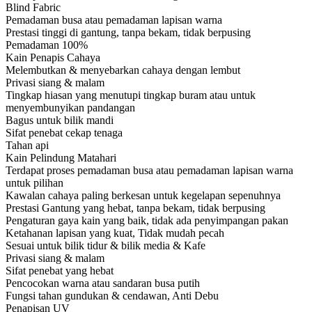
Blind Fabric
Pemadaman busa atau pemadaman lapisan warna
Prestasi tinggi di gantung, tanpa bekam, tidak berpusing
Pemadaman 100%
Kain Penapis Cahaya
Melembutkan & menyebarkan cahaya dengan lembut
Privasi siang & malam
Tingkap hiasan yang menutupi tingkap buram atau untuk
menyembunyikan pandangan
Bagus untuk bilik mandi
Sifat penebat cekap tenaga
Tahan api
Kain Pelindung Matahari
Terdapat proses pemadaman busa atau pemadaman lapisan warna
untuk pilihan
Kawalan cahaya paling berkesan untuk kegelapan sepenuhnya
Prestasi Gantung yang hebat, tanpa bekam, tidak berpusing
Pengaturan gaya kain yang baik, tidak ada penyimpangan pakan
Ketahanan lapisan yang kuat, Tidak mudah pecah
Sesuai untuk bilik tidur & bilik media & Kafe
Privasi siang & malam
Sifat penebat yang hebat
Pencocokan warna atau sandaran busa putih
Fungsi tahan gundukan & cendawan, Anti Debu
Penapisan UV