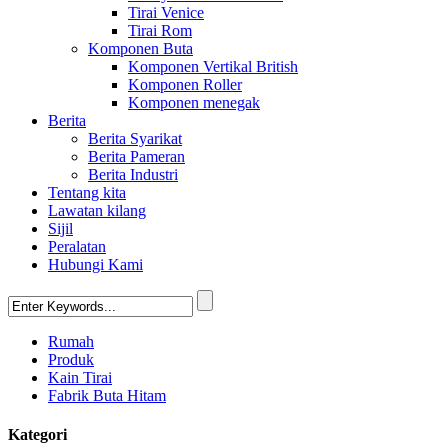
Tirai Venice
Tirai Rom
Komponen Buta
Komponen Vertikal British
Komponen Roller
Komponen menegak
Berita
Berita Syarikat
Berita Pameran
Berita Industri
Tentang kita
Lawatan kilang
Sijil
Peralatan
Hubungi Kami
Rumah
Produk
Kain Tirai
Fabrik Buta Hitam
Kategori