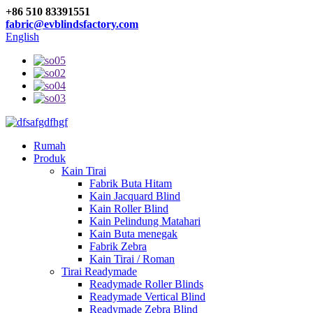
+86 510 83391551
fabric@evblindsfactory.com
English
Rumah
Produk
Kain Tirai
Fabrik Buta Hitam
Kain Jacquard Blind
Kain Roller Blind
Kain Pelindung Matahari
Kain Buta menegak
Fabrik Zebra
Kain Tirai / Roman
Tirai Readymade
Readymade Roller Blinds
Readymade Vertical Blind
Readymade Zebra Blind