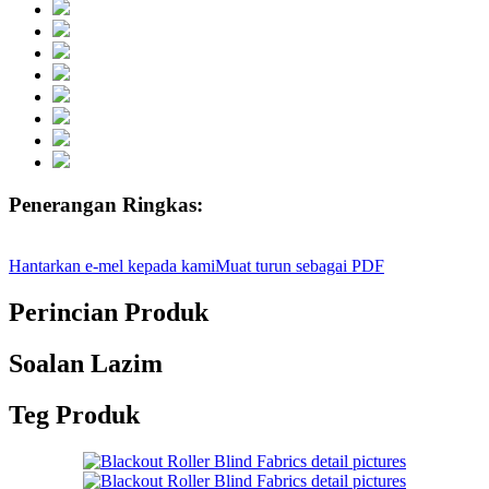
Penerangan Ringkas:
Hantarkan e-mel kepada kami
Muat turun sebagai PDF
Perincian Produk
Soalan Lazim
Teg Produk