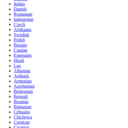
Italian
Danish
Romanian
Indonesian
Czech
Afrikaans
Swedish
Polish
Basque
Catalan
Esperanto
Hindi
Lao
Albanian
Amharic
Armenian
Azerbaijani
Belarusian
Bengali
Bosnian
Bulgarian
Cebuano
Chichewa
Corsican
Croatian