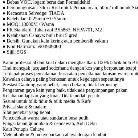
● Bebas VOC, logam berat dan Formaldehid
● Pembungkusan: 30m / Roll untuk Pemadaman, 50m / roll untuk Sian
● Kecacatan Selvedge: TIADA
● Ketebalan: 0.25mm ~ 0.55mm
● MOQ: 18000M / Warna
● FR Standard: Tahan api BS5867, NFPA701, M2
● Ketahanan Cahaya: bulu biru 5 gred
● Bersih: Gunakan kain kering atau pembersih vakum
● Kod Harmoni: 5903909000
● Sijil: SGS
Kami profesional dan kuat dalam menghasilkan: 100% fabrik buta Bl
Tirai menegak jacquard sederhana dengan kos yang berpatutan tetapi 
Terdapat proses pemadaman busa atau pemadaman lapisan warna untu
Kawalan cahaya paling berkesan untuk kegelapan sepenuhnya
Prestasi Gantung yang hebat, tanpa bekam, tidak berpusing
Pengaturan gaya kain yang baik, tidak ada penyimpangan pakan
Ketahanan lapisan yang kuat, Tidak mudah pecah
Sesuai untuk bilik tidur & bilik media & Kafe
Privasi siang & malam
Sifat penebat yang hebat
Pencocokan warna atau sandaran busa putih
Fungsi tahan gundukan & cendawan, Anti Debu
Kain Penapis Cahaya
Melembutkan & menyebarkan cahaya dengan lembut