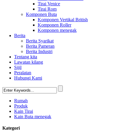
Tirai Venice
Tirai Rom
Komponen Buta
Komponen Vertikal British
Komponen Roller
Komponen menegak
Berita
Berita Syarikat
Berita Pameran
Berita Industri
Tentang kita
Lawatan kilang
Sijil
Peralatan
Hubungi Kami
Rumah
Produk
Kain Tirai
Kain Buta menegak
Kategori